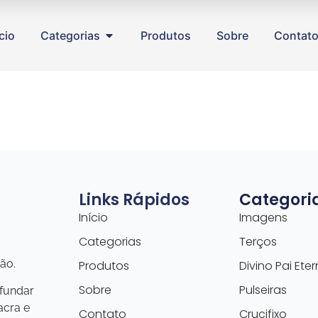
ício
Categorias
Produtos
Sobre
Contat
Links Rápidos
Categori
Início
Imagens
Categorias
Terços
ão.
Produtos
Divino Pai Ete
Sobre
Pulseiras
ofundar
acra e
Contato
Crucifixo