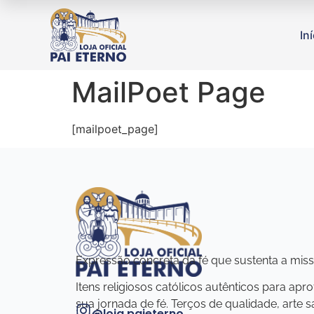
In
MailPoet Page
[mailpoet_page]
Expressão concreta da fé que sustenta a miss
Itens religiosos católicos autênticos para apr
sua jornada de fé. Terços de qualidade, arte s
@loja.paieterno