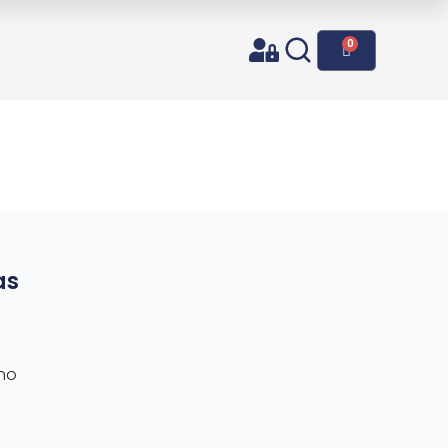
0
o
as
rno