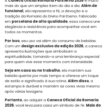
A
Caneca Oficial Romaria Pai Eterno 2026
é muito
mais do que um simples item do dia a dia.
Além de
funcional
, ela representa a fé, a devoção e a
tradição da Romaria do Divino Pai Eterno. Fabricada
em
porcelana de alta qualidade
, essa caneca une
elegância e resistência para acompanhar você em
todos os momentos.
Por isso
, seu uso vai além do consumo de bebidas.
Com um
design exclusivo da edição 2026
, a caneca
apresenta ilustrações que simbolizam a
espiritualidade, tornando-a uma lembrança especial
para quem vive esse momento com intensidade.
Seja em casa ou no trabalho
, ela mantém sua
bebida quente por mais tempo e oferece um toque
de estilo e significado à sua rotina.
Além disso
, a
estampa é durável e mantém as cores vivas mesmo
após várias lavagens.
Portanto
, ao adquirir a
Caneca Oficial da Romaria
2026
, você leva para casa um símbolo de fé.
Mais do