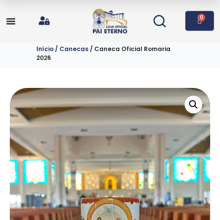
0
Início
/
Canecas
/ Caneca Oficial Romaria
2026