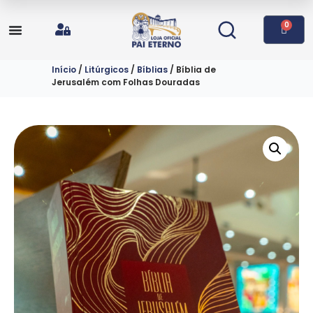
0
Início
/
Litúrgicos
/
Bíblias
/ Bíblia de
Jerusalém com Folhas Douradas