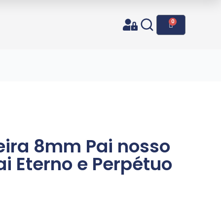
0
o
eira 8mm Pai nosso
ai Eterno e Perpétuo