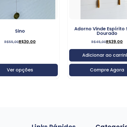
Adorno Vinde Espírito
Sino
Dourado
R$
30,00
R$
39,00
R$
55,00
R$
45,00
Adicionar ao carri
Ver opções
Compre Agora