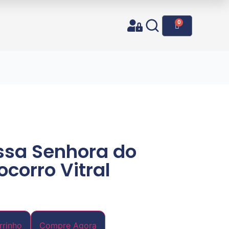
0
o
ssa Senhora do
corro Vitral
rrinho
Compre Agora