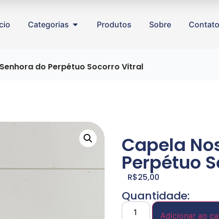
ício
Categorias
Produtos
Sobre
Contat
Senhora do Perpétuo Socorro Vitral
Capela No
Perpétuo So
R$
25,00
Quantidade:
Adicionar ao ca