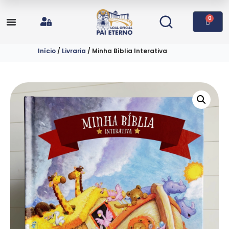
0
Início
/
Livraria
/ Minha Bíblia Interativa