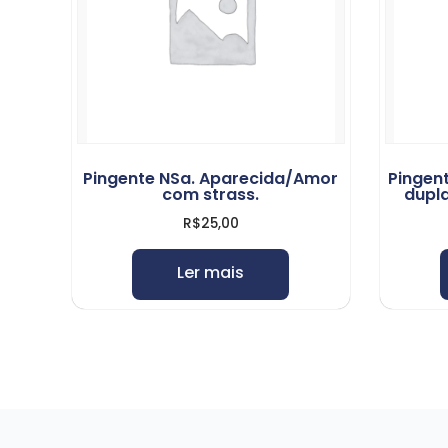
Pingente NSa. Aparecida/Amor
Pingen
com strass.
dupla
R$
25,00
Ler mais